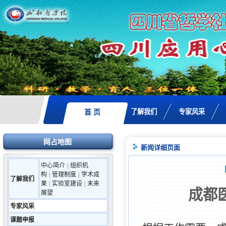
了解我们
专家风采
首 页
网占地图
新闻详细页面
中心简介
|
组织机
构
|
管理制度
|
学术成
了解我们
果
|
实验室建设
|
未来
成都
展望
专家风采
课题申报