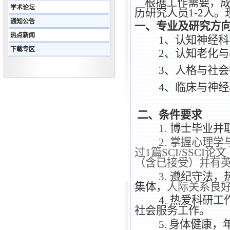
根据工作需要，成
学术论坛
历研究人员1-2人
通知公告
一、专业及研究方
热点新闻
1、认知神经科
下载专区
2、认知老化
3、人格与社
4、临床与神
二、条件要求
1.
博士毕业并
2.
掌握心理学
过
1
篇
SCI/SSCI
论文
（含已接受）并有
3.
遵纪守法，
集体，
人际关系良
4.
热爱科研工
社会服务工作。
5.
身体健康，